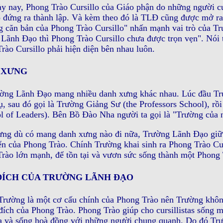
y nay, Phong Trào Cursillo của Giáo phận do những người curi
o đứng ra thành lập. Và kèm theo đó là TLÐ cũng được mở r
g căn bản của Phong Trào Cursillo" nhấn mạnh vai trò của 
Lãnh Ðạo thì Phong Trào Cursillo chưa được trọn vẹn". Nói 
rào Cursillo phải hiện diện bên nhau luôn.
 XƯNG
ờng Lãnh Ðạo mang nhiều danh xưng khác nhau. Lúc đầu T
, sau đó gọi là Trường Giảng Sư (the Professors School), r
l of Leaders). Bên Bồ Ðào Nha người ta gọi là "Trường của n
ng dù có mang danh xưng nào đi nữa, Trường Lãnh Ðạo giữ m
iển của Phong Trào. Chính Trường khai sinh ra Phong Trào Cu
rào lớn mạnh, để tồn tại và vươn sức sống thành một Phong 
ÐÍCH CỦA TRƯỜNG LÃNH ÐẠO
Trường là một cơ cấu chính của Phong Trào nên Trường khôn
đích của Phong Trào. Phong Trào giúp cho cursillistas sống m
 và sống hoà đồng với những người chung quanh. Do đó Trườ