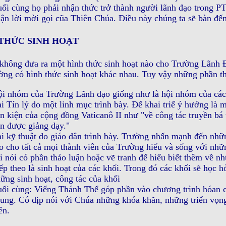
ối cùng họ phải nhận thức trở thành người lãnh đạo trong PT
ận lời mời gọi cũa Thiên Chúa. Ðiều này chúng ta sẽ bàn đến
THỨC SINH HOẠT
không đưa ra một hình thức sinh hoạt nào cho Trường Lãnh 
ờng có hình thức sinh hoạt khác nhau. Tuy vậy những phần t
i nhóm của Trường Lãnh đạo giống như là hội nhóm của cá
i Tín lý do một linh mục trình bày. Ðể khai triể ý hướng là 
n kiện của cộng đồng Vaticanô II như "về công tác truyền bá
n được giảng dạy."
i kỹ thuật do giáo dân trình bày. Trường nhấn mạnh đến nhữn
o cho tất cả mọi thành viên của Trường hiểu và sống với nhữ
i nói có phần thảo luận hoặc vẽ tranh để hiểu biết thêm về nh
ếp theo là sinh hoạt của các khối. Trong đó các khối sẽ học 
ững sinh hoạt, công tác của khối
ối cùng: Viếng Thánh Thể góp phần vào chương trình hóan c
ung. Có dịp nói với Chúa những khóa khăn, những triển vọn
ên.