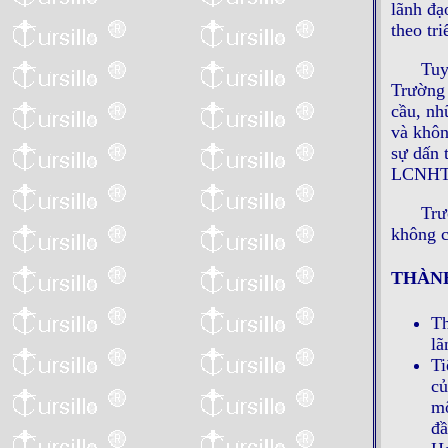
lãnh đạ
theo tr
Tuy
Trường 
cầu, nh
và khôn
sự dấn 
LCNHT
Trư
không c
THÀN
Th
lã
Ti
củ
mộ
đầ