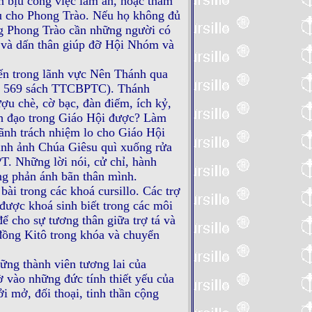
n bịu công việc làm ăn, hoặc tham
ều cho Phong Trào. Nếu họ không đủ
ng Phong Trào cần những người có
o và dấn thân giúp đỡ Hội Nhóm và
iến trong lãnh vực Nên Thánh qua
điều 569 sách TTCBPTC). Thánh
ợu chè, cờ bạc, đàn điếm, ích kỷ,
ãnh đạo trong Giáo Hội được? Làm
lãnh trách nhiệm lo cho Giáo Hội
ình ảnh Chúa Giêsu quì xuống rửa
T. Những lời nói, cử chỉ, hành
ng phản ánh bãn thân mình.
i trong các khoá cursillo. Các trợ
được khoá sinh biết trong các môi
để cho sự tương thân giữa trợ tá và
đồng Kitô trong khóa và chuyển
ững thành viên tương lai của
 vào những đức tính thiết yếu của
i mở, đối thoại, tinh thần cộng