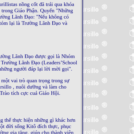
llistas nồng cốt đã trải qua khóa
a trong Giáo Phận. Quyển "Những
Trường Lãnh Ðạo: "Nếu không có
tóm lại là Trường Lãnh Ðạo và
rường Lãnh Ðạo được gọi là Nhóm
ồi Trường Lãnh Ðạo (Leaders’School
hững người đáp lại lời mời gọi".
ột vai trò quan trọng trong sự
rsillo , nuôi dưỡng và làm cho
Trào tích cực cuả Giáo Hội.
g thể thực hiện những gì khác hơn
ột đời sống Kitô đích thực, phục
ng gia tăng, giúp cho thành viên