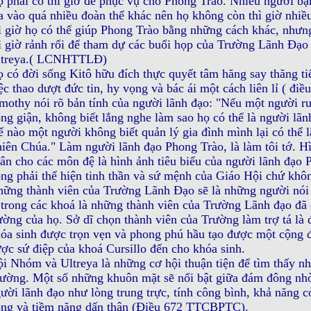
 phải có thì giờ để phục vụ cho Phong Trào. Nhiều người bậ
a vào quá nhiều đoàn thể khác nên họ không còn thì giờ nhi
ì giờ họ có thể giúp Phong Trào bằng những cách khác, như
ì giờ rảnh rổi để tham dự các buổi họp của Trường Lãnh Ðạ
ltreya.( LCNHTTLÐ)
 có đời sống Kitô hữu đích thực quyết tâm hăng say thăng t
ệc thao dượt đức tin, hy vọng và bác ái một cách liên lỉ ( 
mothy nói rõ bản tính của người lãnh đạo: "Nếu một người rư
ng giận, không biết lắng nghe làm sao họ có thể là người l
ế nào một người không biết quản lý gia đình mình lại có thể 
iên Chúa." Làm người lãnh đạo Phong Trào, là làm tôi tớ. H
ân cho các môn đệ là hình ảnh tiêu biểu của người lãnh đạo P
ng phải thể hiện tinh thần và sứ mệnh của Giáo Hội chứ khô
ững thành viên của Trường Lãnh Ðạo sẽ là những người nói bà
 trong các khoá là những thành viên của Trường Lãnh đạo đã 
ường của họ. Sở dĩ chọn thành viên của Trường làm trợ tá là 
óa sinh được trọn vẹn và phong phú hầu tạo được một cộng 
ợc sứ điệp của khoá Cursillo đến cho khóa sinh.
i Nhóm và Ultreya là những cơ hội thuận tiện để tìm thấy nh
ường. Một số những khuôn mặt sẽ nổi bật giữa đám đông nhờ
ười lãnh đạo như lòng trung trực, tính công bình, khả năng cở
ng và tiềm năng dấn thân (Ðiều 672 TTCBPTC).