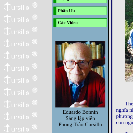
Phân Ưu
Các Video
The
nghĩa n
Eduardo Bonnín
phương 
Sáng lập viên
con ngư
Phong Trào Cursillo