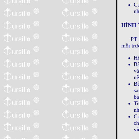
Cu
nh
HÌNH 
PT 
mỗi trư
Hộ
Bà
vă
nê
Bà
sa
bà
Ti
nh
Cu
ch
vi