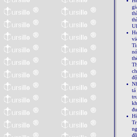
Họ
gi
th
th
U
Họ
vi
Ti
nó
th
Th
ch
độ
Nh
tá
tr
kh
đư
Hộ
Tr
ng
đồ