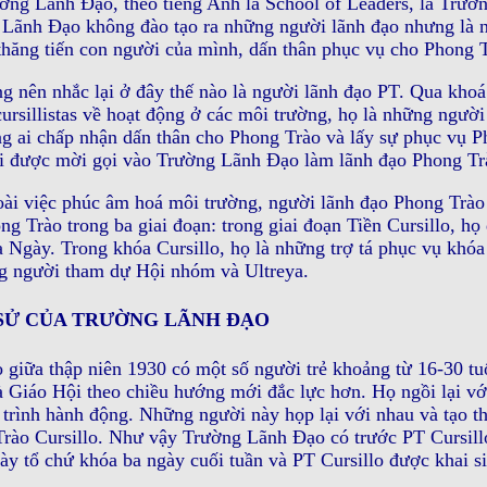
ờng Lãnh Ðạo, theo tiếng Anh là School of Leaders, là Trườ
Lãnh Ðạo không đào tạo ra những người lãnh đạo nhưng là n
thăng tiến con người của mình, dấn thân phục vụ cho Phong 
g nên nhắc lại ở đây thế nào là người lãnh đạo PT. Qua khoá
ursillistas về hoạt động ở các môi trường, họ là những ngườ
g ai chấp nhận dấn thân cho Phong Trào và lấy sự phục vụ P
i được mời gọi vào Trường Lãnh Ðạo làm lãnh đạo Phong Tr
ài việc phúc âm hoá môi trường, người lãnh đạo Phong Trào
ng Trào trong ba giai đoạn: trong giai đoạn Tiền Cursillo, h
 Ngày. Trong khóa Cursillo, họ là những trợ tá phục vụ khóa 
g người tham dự Hội nhóm và Ultreya.
SỬ CỦA TRƯỜNG LÃNH ÐẠO
 giữa thập niên 1930 có một số người trẻ khoảng từ 16-30 
 Giáo Hội theo chiều hướng mới đắc lực hơn. Họ ngồi lại vớ
trình hành động. Những người này họp lại với nhau và tạo t
rào Cursillo. Như vậy Trường Lãnh Ðạo có trước PT Cursill
ày tổ chứ khóa ba ngày cuối tuần và PT Cursillo được khai si