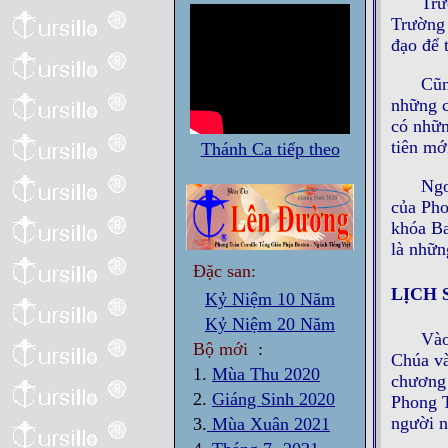
Trư
Trường 
đạo để 
Cũn
những c
có nhữn
tiên mớ
Thánh Ca tiếp theo
Ngo
của Pho
khóa Ba
là nhữn
Đặc san:
LỊCH 
Kỷ Niệm 10 Năm
Kỷ Niệm 20 Năm
Vào
Bộ mới
:
Chúa và
1.
Mùa Thu 2020
chương 
2.
Giáng Sinh 2020
Phong T
người n
3.
Mùa Xuân 2021