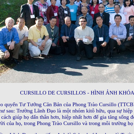
CURSILLO DE CURSILLOS - HÌNH ẢNH KHÓA
o quyển Tư Tưởng Căn Bản của Phong Trào Cursillo (TTCB
hư sau: Trường Lãnh Ðạo là một nhóm kitô hữu, qua sự hiệp 
cách giúp họ dấn thân hơn, hiệp nhất hơn để gia tăng sống đờ
ời của họ, trong Phong Trào Cursillo và trong môi trường họ