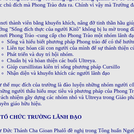
c chủ đích mà Phong Trào đưa ra. Chính vì vậy mà Trường 
nơi thành viên bằng khuyến khích, nâng đỡ tinh thần hầu giúp 
ởng "Sống đích thực của người Kitô" không bị lu mờ trong đ
nơi Phong Trào -cung cấp cho Phong Trào một nhóm lãnh đ
Sống và hiểu biết phương pháp Phong trào để có thể hướ
Liên tục hóan cãi con người của mình để sự thánh thiện c
Phát triển và duy trì hội nhóm.
Chuẩn bị và hòan thiện các buổi Ultreya.
Giúp cursillistas kiên trì sống phương pháp Cursillo
Nhận diện và khuyến khích các người lãnh đạo
 thế mục đích của trường là đào luyện những nhóm người cốt
hững người thấu hiểu mục tiêu và phương pháp của Phong Trà
rách nhiệm gầy dựng các nhóm nhỏ và Ultreya trong Giáo ph
uyền giáo hữu hiệu.
 TỔ CHỨC TRƯỜNG LÃNH ÐẠO
 Ðức Thánh Cha Gioan Phalô đề nghị trong Tông huấn Ngườ