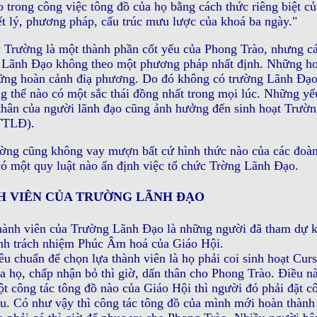
o trong công việc tông đồ của họ bằng cách thức riêng biệt 
iết lý, phương pháp, cấu trúc mưu lược của khoá ba ngày."
 Trường là một thành phần cốt yếu của Phong Trào, nhưng các
Lãnh Ðạo không theo một phương pháp nhất định. Những hoạ
ững hoàn cảnh điạ phương. Do đó không có trường Lãnh Ðạ
g thể nào có một sắc thái đồng nhất trong mọi lúc. Những yếu
thân của người lãnh đạo cũng ảnh hưởng đến sinh hoạt Trườ
TLÐ).
ờng cũng không vay mượn bất cứ hình thức nào của các đoàn
ó một quy luật nào ấn định việc tổ chức Trờng Lãnh Ðạo.
H VIÊN CỦA TRƯỜNG LÃNH ÐẠO
ành viên của Trường Lãnh Ðạo là những người đã tham dự k
nh trách nhiệm Phúc Âm hoá của Giáo Hội.
êu chuẩn để chọn lựa thành viên là họ phải coi sinh hoạt Curs
a họ, chấp nhận bỏ thì giờ, dấn thân cho Phong Trào. Ðiều nà
t công tác tông đồ nào của Giáo Hội thì người đó phải đặt c
u. Có như vậy thì công tác tông đồ của mình mới hoàn thành 