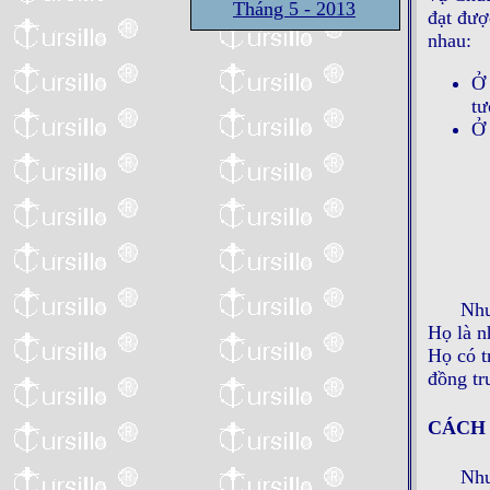
Tháng 5 - 2013
đạt đượ
nhau:
Ở 
tư
Ở 
Như
Họ là n
Họ có t
đồng tr
CÁCH
Như