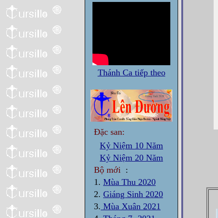
Thánh Ca tiếp theo
Đặc san:
Kỷ Niệm 10 Năm
Kỷ Niệm 20 Năm
Bộ mới
:
1.
Mùa Thu 2020
2.
Giáng Sinh 2020
3.
Mùa Xuân 2021