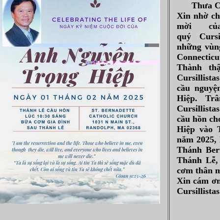
Thưa C
Xin nhờ ch
mời củ
quý Cursi
những vùng
Connecticu
Thành th
Cursillist
cầu nguyệ
Hiệp. Tr
Cursillis
cầu hồn ch
Hiệp vào 
năm 2025, 
Thánh Ber
Thánh Lễ,
cơm thân m
Xin cám ơn
Cursillistas