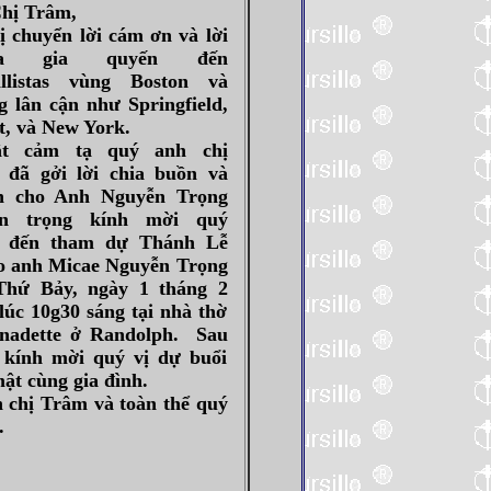
hị Trâm,
ị chuyển lời cám ơn và lời
a gia quyến đến
llistas vùng Boston và
 lân cận như Springfield,
t, và New York.
ật cảm tạ quý anh chị
as đã gởi lời chia buồn và
n cho Anh Nguyễn Trọng
ân trọng kính mời quý
tas đến tham dự Thánh Lễ
o anh Micae Nguyễn Trọng
Thứ Bảy, ngày 1 tháng 2
lúc 10g30 sáng tại nhà thờ
nadette ở Randolph. Sau
 kính mời quý vị dự buổi
ật cùng gia đình.
 chị Trâm và toàn thể quý
.